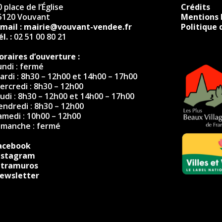
 place de l’Église
Crédits
5120 Vouvant
Mentions 
-mail :
mairie@vouvant-vendee.fr
Politique 
l. :
02 51 00 80 21
oraires d’ouverture :
undi : fermé
ardi : 8h30 – 12h00 et 14h00 – 17h00
ercredi : 8h30 – 12h00
eudi : 8h30 – 12h00 et 14h00 – 17h00
endredi : 8h30 – 12h00
amedi : 10h00 – 12h00
imanche : fermé
acebook
nstagram
ntramuros
ewsletter