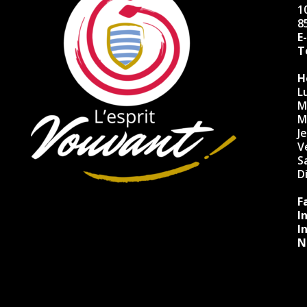
10
8
E
Té
H
L
M
M
J
V
S
D
F
I
I
N