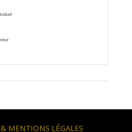
ividuel
eneur
 & MENTIONS LÉGALES