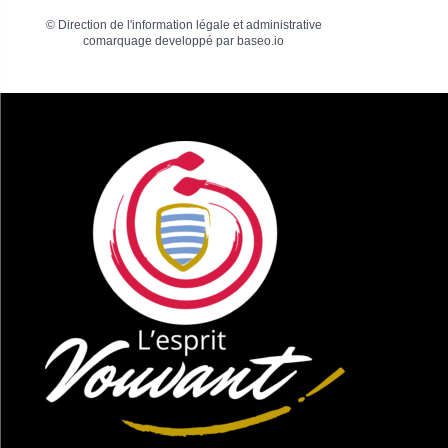
©
Direction de l'information légale et administrative
comarquage developpé par
baseo.io