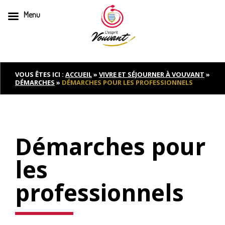
Menu
Skip
to
content
VOUS ÊTES ICI :
ACCUEIL
»
VIVRE ET SÉJOURNER À VOUVANT
»
DÉMARCHES
»
DÉMARCHES POUR LES PROFESSIONNELS
Démarches pour
les
professionnels