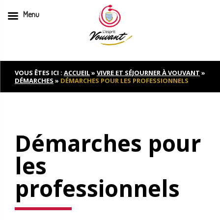
Menu
Skip
to
content
VOUS ÊTES ICI :
ACCUEIL
»
VIVRE ET SÉJOURNER À VOUVANT
»
DÉMARCHES
»
DÉMARCHES POUR LES PROFESSIONNELS
Démarches pour
les
professionnels