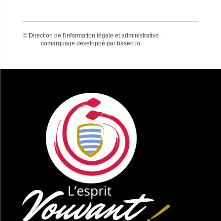
©
Direction de l'information légale et administrative
comarquage developpé par
baseo.io