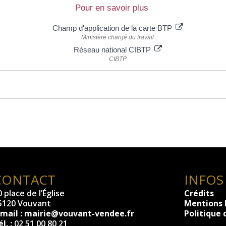
Pour en savoir plus
Champ d'application de la carte BTP
Ministère chargé du travail
Réseau national CIBTP
CIBTP
CONTACT
INFOS
 place de l’Église
Crédits
5120 Vouvant
Mentions 
-mail :
mairie@vouvant-vendee.fr
Politique 
l. :
02 51 00 80 21