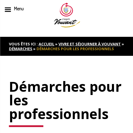
Menu
Skip
to
content
VOUS ÊTES ICI :
ACCUEIL
»
VIVRE ET SÉJOURNER À VOUVANT
»
DÉMARCHES
»
DÉMARCHES POUR LES PROFESSIONNELS
Démarches pour
les
professionnels