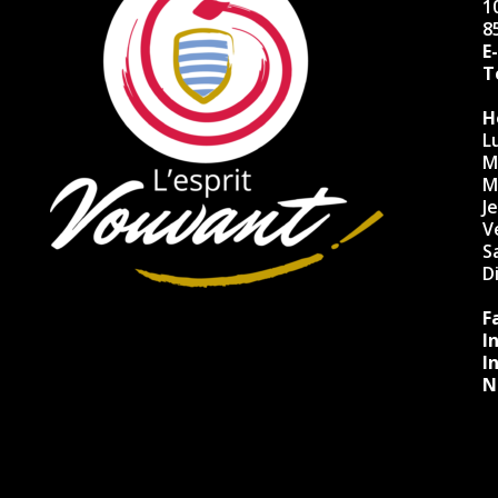
10
8
E
Té
H
L
M
M
J
V
S
D
F
I
I
N