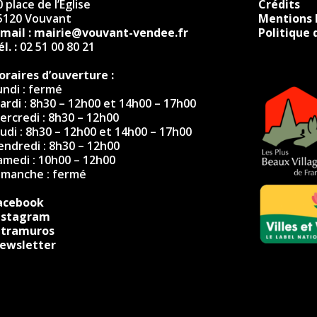
 place de l’Église
Crédits
5120 Vouvant
Mentions 
-mail :
mairie@vouvant-vendee.fr
Politique 
l. :
02 51 00 80 21
oraires d’ouverture :
undi : fermé
ardi : 8h30 – 12h00 et 14h00 – 17h00
ercredi : 8h30 – 12h00
eudi : 8h30 – 12h00 et 14h00 – 17h00
endredi : 8h30 – 12h00
amedi : 10h00 – 12h00
imanche : fermé
acebook
nstagram
ntramuros
ewsletter