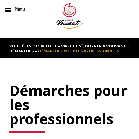
Menu
Skip
to
content
VOUS ÊTES ICI :
ACCUEIL
»
VIVRE ET SÉJOURNER À VOUVANT
»
DÉMARCHES
»
DÉMARCHES POUR LES PROFESSIONNELS
Démarches pour
les
professionnels