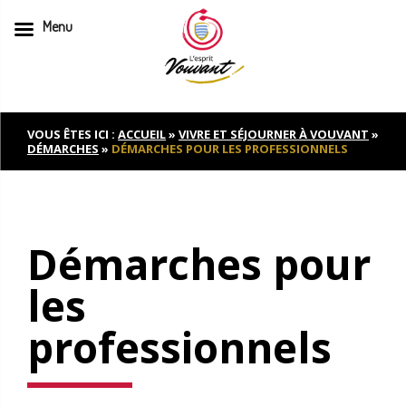
Menu
Skip
to
content
VOUS ÊTES ICI :
ACCUEIL
»
VIVRE ET SÉJOURNER À VOUVANT
»
DÉMARCHES
»
DÉMARCHES POUR LES PROFESSIONNELS
Démarches pour
les
professionnels