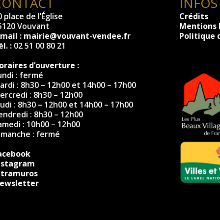
CONTACT
INFOS
 place de l’Église
Crédits
5120 Vouvant
Mentions 
-mail :
mairie@vouvant-vendee.fr
Politique 
l. :
02 51 00 80 21
oraires d’ouverture :
undi : fermé
ardi : 8h30 – 12h00 et 14h00 – 17h00
ercredi : 8h30 – 12h00
eudi : 8h30 – 12h00 et 14h00 – 17h00
endredi : 8h30 – 12h00
amedi : 10h00 – 12h00
imanche : fermé
acebook
nstagram
ntramuros
ewsletter