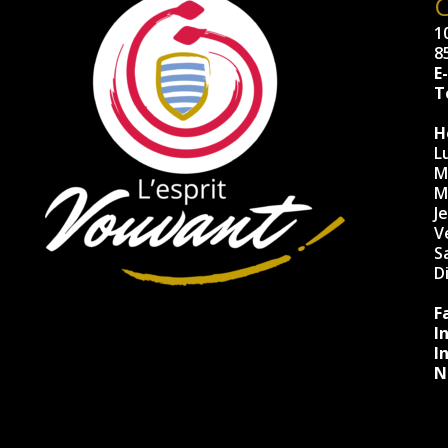
10
8
E
Té
H
L
M
M
J
V
S
D
F
I
I
N