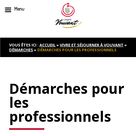
Menu
Skip
to
content
VOUS ÊTES ICI :
ACCUEIL
»
VIVRE ET SÉJOURNER À VOUVANT
»
DÉMARCHES
»
DÉMARCHES POUR LES PROFESSIONNELS
Démarches pour
les
professionnels