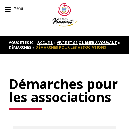
Menu
Skip
to
content
VOUS ÊTES ICI :
ACCUEIL
»
VIVRE ET SÉJOURNER À VOUVANT
»
DÉMARCHES
»
DÉMARCHES POUR LES ASSOCIATIONS
Démarches pour
les associations