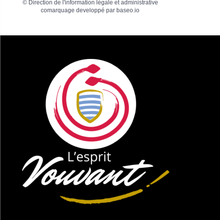
©
Direction de l'information légale et administrative
comarquage developpé par
baseo.io