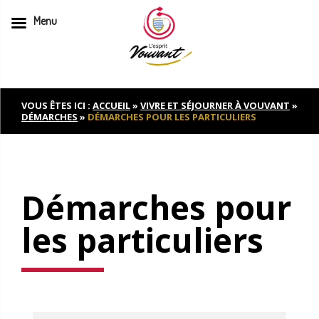
Menu
Skip
to
content
VOUS ÊTES ICI :
ACCUEIL
»
VIVRE ET SÉJOURNER À VOUVANT
»
DÉMARCHES
»
DÉMARCHES POUR LES PARTICULIERS
Démarches pour
les particuliers