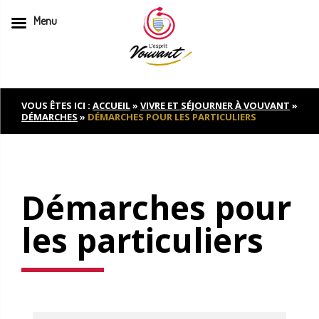
Menu
Skip
to
content
VOUS ÊTES ICI :
ACCUEIL
»
VIVRE ET SÉJOURNER À VOUVANT
»
DÉMARCHES
»
DÉMARCHES POUR LES PARTICULIERS
Démarches pour
les particuliers