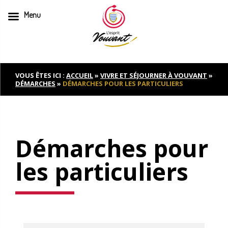
Menu
Skip
to
content
VOUS ÊTES ICI :
ACCUEIL
»
VIVRE ET SÉJOURNER À VOUVANT
»
DÉMARCHES
»
DÉMARCHES POUR LES PARTICULIERS
Démarches pour
les particuliers