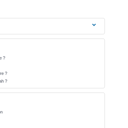
e ?
re ?
nah ?
on