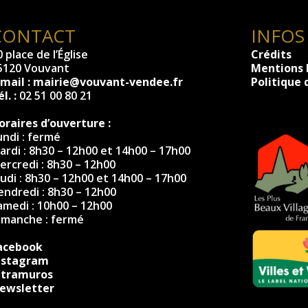
CONTACT
INFOS
 place de l’Église
Crédits
5120 Vouvant
Mentions 
-mail :
mairie@vouvant-vendee.fr
Politique 
l. :
02 51 00 80 21
oraires d’ouverture :
undi : fermé
ardi : 8h30 – 12h00 et 14h00 – 17h00
ercredi : 8h30 – 12h00
eudi : 8h30 – 12h00 et 14h00 – 17h00
endredi : 8h30 – 12h00
amedi : 10h00 – 12h00
imanche : fermé
acebook
nstagram
ntramuros
ewsletter