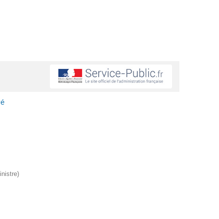
vé
nistre)