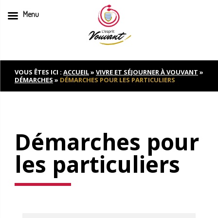
Menu
Skip
to
content
VOUS ÊTES ICI :
ACCUEIL
»
VIVRE ET SÉJOURNER À VOUVANT
»
DÉMARCHES
»
DÉMARCHES POUR LES PARTICULIERS
Démarches pour
les particuliers