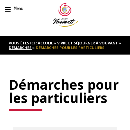
Menu
Skip
to
content
VOUS ÊTES ICI :
ACCUEIL
»
VIVRE ET SÉJOURNER À VOUVANT
»
DÉMARCHES
»
DÉMARCHES POUR LES PARTICULIERS
Démarches pour
les particuliers