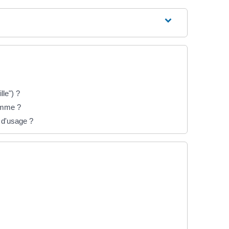
le") ?
femme ?
 d'usage ?