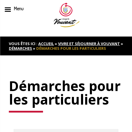
Menu
Skip
to
content
VOUS ÊTES ICI :
ACCUEIL
»
VIVRE ET SÉJOURNER À VOUVANT
»
DÉMARCHES
»
DÉMARCHES POUR LES PARTICULIERS
Démarches pour
les particuliers