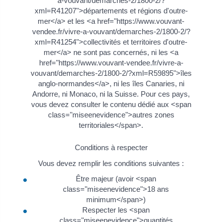
a-vouvant/demarches-2/1800-2/?
xml=R41207">départements et régions d'outre-
mer</a> et les <a href="https://www.vouvant-
vendee.fr/vivre-a-vouvant/demarches-2/1800-2/?
xml=R41254">collectivités et territoires d'outre-
mer</a> ne sont pas concernés, ni les <a
href="https://www.vouvant-vendee.fr/vivre-a-
vouvant/demarches-2/1800-2/?xml=R59895">îles
anglo-normandes</a>, ni les îles Canaries, ni
Andorre, ni Monaco, ni la Suisse. Pour ces pays,
vous devez consulter le contenu dédié aux <span
class="miseenevidence">autres zones
territoriales</span>.
Conditions à respecter
Vous devez remplir les conditions suivantes :
Être majeur (avoir <span
class="miseenevidence">18 ans
minimum</span>)
Respecter les <span
class="miseenevidence">quantités