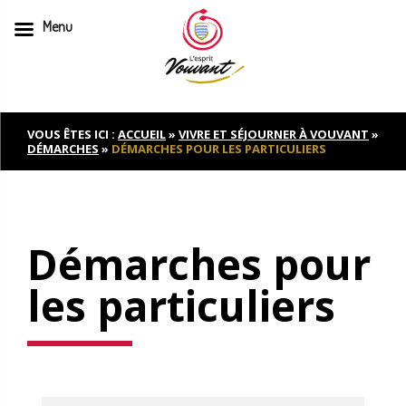
Menu
Skip
to
content
VOUS ÊTES ICI :
ACCUEIL
»
VIVRE ET SÉJOURNER À VOUVANT
»
DÉMARCHES
»
DÉMARCHES POUR LES PARTICULIERS
Démarches pour
les particuliers