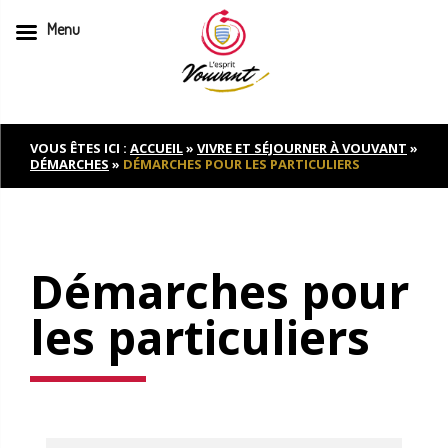
Menu
Skip
to
content
VOUS ÊTES ICI :
ACCUEIL
»
VIVRE ET SÉJOURNER À VOUVANT
»
DÉMARCHES
»
DÉMARCHES POUR LES PARTICULIERS
Démarches pour
les particuliers