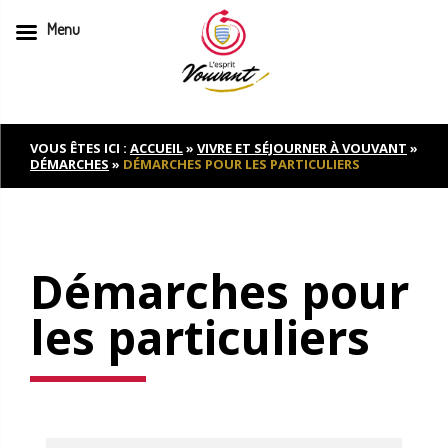
Menu
Skip
to
content
VOUS ÊTES ICI :
ACCUEIL
»
VIVRE ET SÉJOURNER À VOUVANT
»
DÉMARCHES
»
DÉMARCHES POUR LES PARTICULIERS
Démarches pour
les particuliers