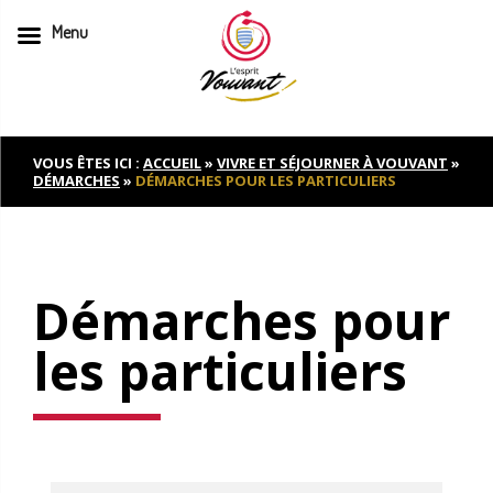
Menu
Skip
to
content
VOUS ÊTES ICI :
ACCUEIL
»
VIVRE ET SÉJOURNER À VOUVANT
»
DÉMARCHES
»
DÉMARCHES POUR LES PARTICULIERS
Démarches pour
les particuliers