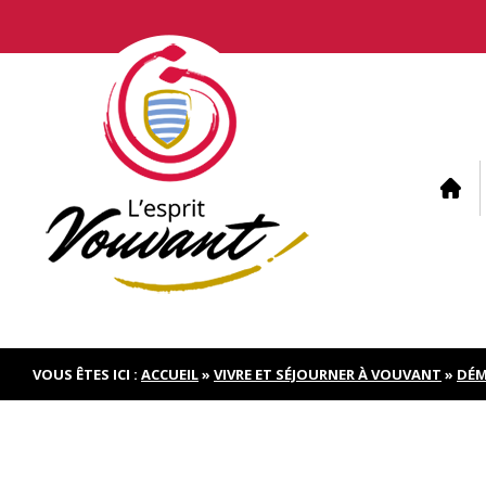
Skip
to
content
VOUS ÊTES ICI :
ACCUEIL
»
VIVRE ET SÉJOURNER À VOUVANT
»
DÉM