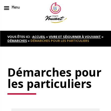
Menu
Skip
to
content
VOUS ÊTES ICI :
ACCUEIL
»
VIVRE ET SÉJOURNER À VOUVANT
»
DÉMARCHES
»
DÉMARCHES POUR LES PARTICULIERS
Démarches pour
les particuliers