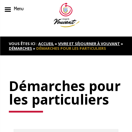
Menu
Skip
to
content
VOUS ÊTES ICI :
ACCUEIL
»
VIVRE ET SÉJOURNER À VOUVANT
»
DÉMARCHES
»
DÉMARCHES POUR LES PARTICULIERS
Démarches pour
les particuliers