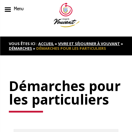
Menu
Skip
to
content
VOUS ÊTES ICI :
ACCUEIL
»
VIVRE ET SÉJOURNER À VOUVANT
»
DÉMARCHES
»
DÉMARCHES POUR LES PARTICULIERS
Démarches pour
les particuliers