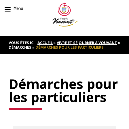
Menu
Skip
to
content
VOUS ÊTES ICI :
ACCUEIL
»
VIVRE ET SÉJOURNER À VOUVANT
»
DÉMARCHES
»
DÉMARCHES POUR LES PARTICULIERS
Démarches pour
les particuliers