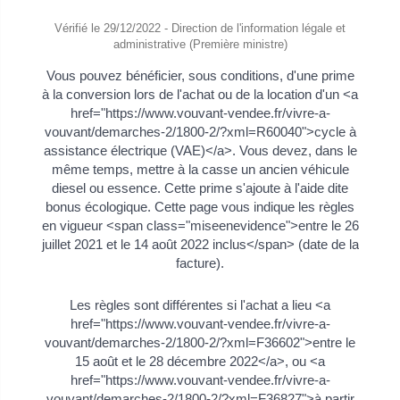
Vérifié le 29/12/2022 - Direction de l'information légale et
administrative (Première ministre)
Vous pouvez bénéficier, sous conditions, d'une prime
à la conversion lors de l'achat ou de la location d'un <a
href="https://www.vouvant-vendee.fr/vivre-a-
vouvant/demarches-2/1800-2/?xml=R60040">cycle à
assistance électrique (VAE)</a>. Vous devez, dans le
même temps, mettre à la casse un ancien véhicule
diesel ou essence. Cette prime s'ajoute à l'aide dite
bonus écologique. Cette page vous indique les règles
en vigueur <span class="miseenevidence">entre le 26
juillet 2021 et le 14 août 2022 inclus</span> (date de la
facture).
Les règles sont différentes si l'achat a lieu <a
href="https://www.vouvant-vendee.fr/vivre-a-
vouvant/demarches-2/1800-2/?xml=F36602">entre le
15 août et le 28 décembre 2022</a>, ou <a
href="https://www.vouvant-vendee.fr/vivre-a-
vouvant/demarches-2/1800-2/?xml=F36827">à partir