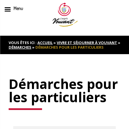
Menu
Skip
to
content
VOUS ÊTES ICI :
ACCUEIL
»
VIVRE ET SÉJOURNER À VOUVANT
»
DÉMARCHES
»
DÉMARCHES POUR LES PARTICULIERS
Démarches pour
les particuliers