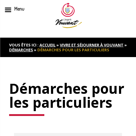
Menu
Skip
to
content
VOUS ÊTES ICI :
ACCUEIL
»
VIVRE ET SÉJOURNER À VOUVANT
»
DÉMARCHES
»
DÉMARCHES POUR LES PARTICULIERS
Démarches pour
les particuliers