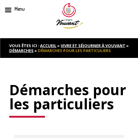
Menu
Skip
to
content
VOUS ÊTES ICI :
ACCUEIL
»
VIVRE ET SÉJOURNER À VOUVANT
»
DÉMARCHES
»
DÉMARCHES POUR LES PARTICULIERS
Démarches pour
les particuliers