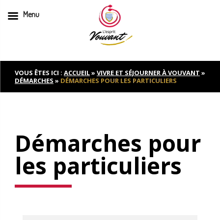
Menu
Skip
to
content
VOUS ÊTES ICI :
ACCUEIL
»
VIVRE ET SÉJOURNER À VOUVANT
»
DÉMARCHES
»
DÉMARCHES POUR LES PARTICULIERS
Démarches pour
les particuliers