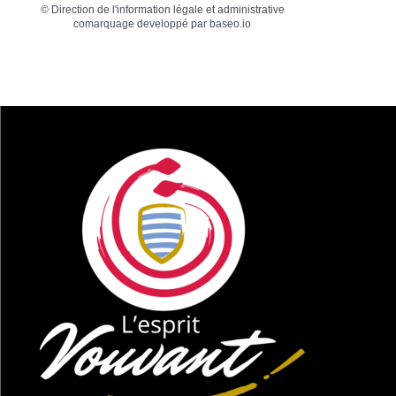
©
Direction de l'information légale et administrative
comarquage developpé par
baseo.io