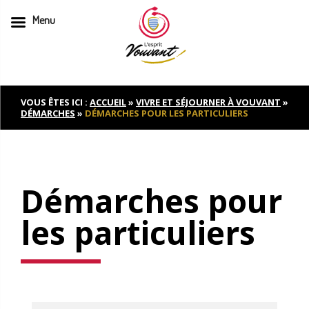
Menu
Skip
to
content
VOUS ÊTES ICI :
ACCUEIL
»
VIVRE ET SÉJOURNER À VOUVANT
»
DÉMARCHES
»
DÉMARCHES POUR LES PARTICULIERS
Démarches pour
les particuliers