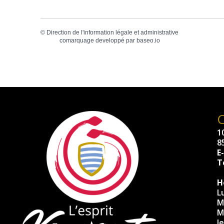
©
Direction de l'information légale et administrative
comarquage developpé par
baseo.io
10
8
E
Té
H
L
M
M
J