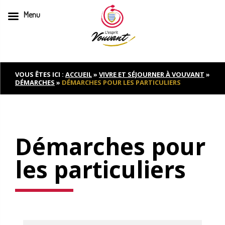
Menu
Skip
to
content
VOUS ÊTES ICI :
ACCUEIL
»
VIVRE ET SÉJOURNER À VOUVANT
»
DÉMARCHES
»
DÉMARCHES POUR LES PARTICULIERS
Démarches pour
les particuliers