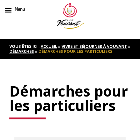
Menu
Skip
to
content
VOUS ÊTES ICI :
ACCUEIL
»
VIVRE ET SÉJOURNER À VOUVANT
»
DÉMARCHES
»
DÉMARCHES POUR LES PARTICULIERS
Démarches pour
les particuliers