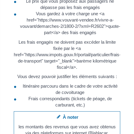
Le prix que vous proposez aux passagers ne
dépasse pas les frais engagés
Vous gardez à votre charge une <a
href="https://www.vouvant-vendee.fr/vivre-a-
vouvant/demarches-2/1800-2/?xml=R2602">quote-
part</a> des frais engagés
Les frais engagés ne doivent pas excéder la limite
fixée par le <a
href="https://www.impots.gouv.fr/portail/particulier/frais-
de-transport" target="_blank">barème kilométrique
fiscal</a>.
Vous devez pouvoir justifier les éléments suivants :
Itinéraire parcouru dans le cadre de votre activité
de covoiturage
Frais correspondants (tickets de péage, de
carburant, etc.)
À noter
les montants des revenus que vous avez obtenus
via des plateformes sur internet (Blablacar,