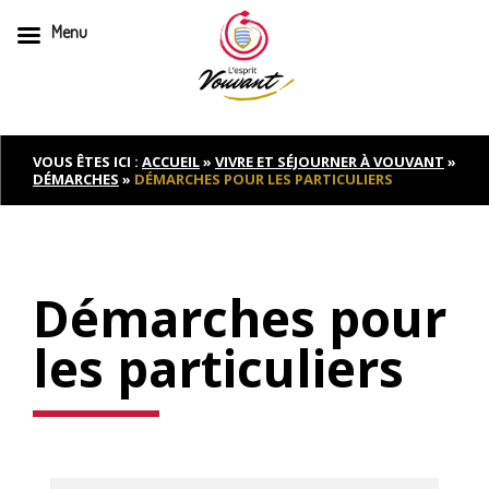
Menu
Skip
to
content
VOUS ÊTES ICI :
ACCUEIL
»
VIVRE ET SÉJOURNER À VOUVANT
»
DÉMARCHES
»
DÉMARCHES POUR LES PARTICULIERS
Démarches pour
les particuliers