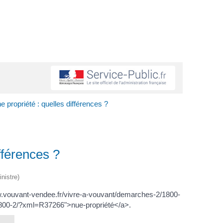
ne propriété : quelles différences ?
ifférences ?
nistre)
www.vouvant-vendee.fr/vivre-a-vouvant/demarches-2/1800-
/1800-2/?xml=R37266">nue-propriété</a>.