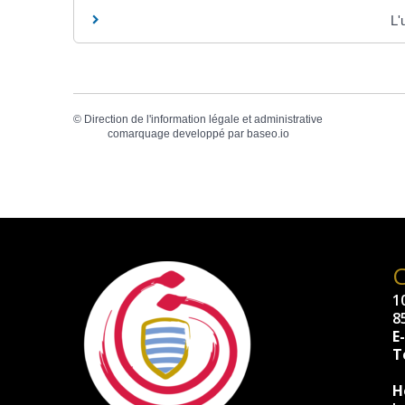
L'
©
Direction de l'information légale et administrative
comarquage developpé par
baseo.io
10
8
E
Té
H