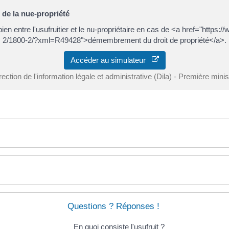
t de la nue-propriété
 bien entre l'usufruitier et le nu-propriétaire en cas de <a href="htt
2/1800-2/?xml=R49428">démembrement du droit de propriété</a>.
Accéder au simulateur
rection de l'information légale et administrative (Dila) - Première minis
Questions ? Réponses !
En quoi consiste l'usufruit ?