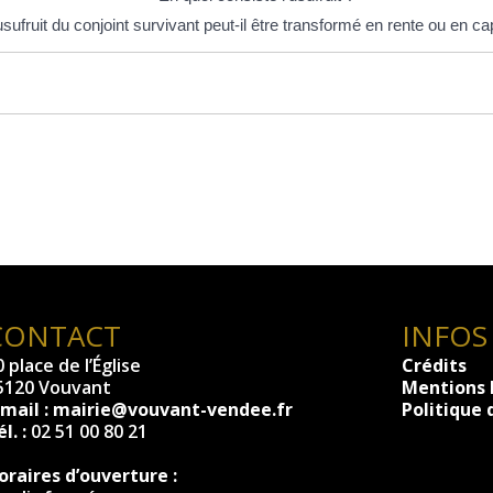
usufruit du conjoint survivant peut-il être transformé en rente ou en cap
CONTACT
INFOS
 place de l’Église
Crédits
5120 Vouvant
Mentions 
-mail :
mairie@vouvant-vendee.fr
Politique 
l. :
02 51 00 80 21
oraires d’ouverture :