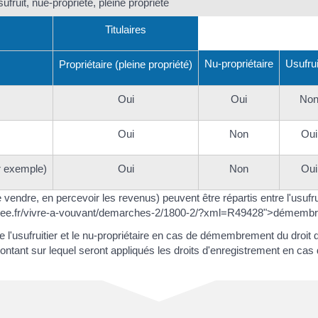
ufruit, nue-propriété, pleine propriété
Titulaires
Nu-propriétaire
Usufrui
Propriétaire (pleine propriété)
Oui
Oui
No
Oui
Non
Oui
r exemple)
Oui
Non
Oui
e vendre, en percevoir les revenus) peuvent être répartis entre l'usufr
dee.fr/vivre-a-vouvant/demarches-2/1800-2/?xml=R49428">démembrem
re l'usufruitier et le nu-propriétaire en cas de démembrement du droit 
tant sur lequel seront appliqués les droits d'enregistrement en cas 