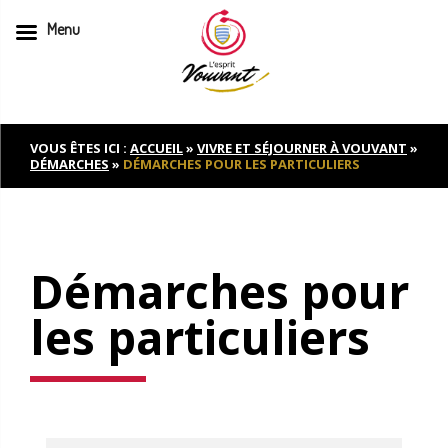
Menu
Skip
to
content
VOUS ÊTES ICI :
ACCUEIL
»
VIVRE ET SÉJOURNER À VOUVANT
»
DÉMARCHES
»
DÉMARCHES POUR LES PARTICULIERS
Démarches pour
les particuliers