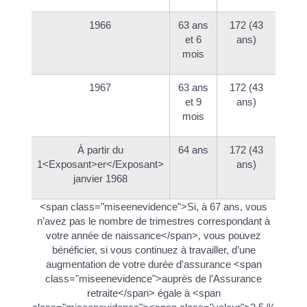
1966
63 ans
172 (43
et 6
ans)
mois
1967
63 ans
172 (43
et 9
ans)
mois
À partir du
64 ans
172 (43
1<Exposant>er</Exposant>
ans)
janvier 1968
<span class="miseenevidence">Si, à 67 ans, vous
n’avez pas le nombre de trimestres correspondant à
votre année de naissance</span>, vous pouvez
bénéficier, si vous continuez à travailler, d’une
augmentation de votre durée d'assurance <span
class="miseenevidence">auprès de l’Assurance
retraite</span> égale à <span