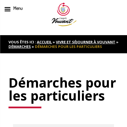
Menu
Skip
to
content
VOUS ÊTES ICI :
ACCUEIL
»
VIVRE ET SÉJOURNER À VOUVANT
»
DÉMARCHES
»
DÉMARCHES POUR LES PARTICULIERS
Démarches pour
les particuliers