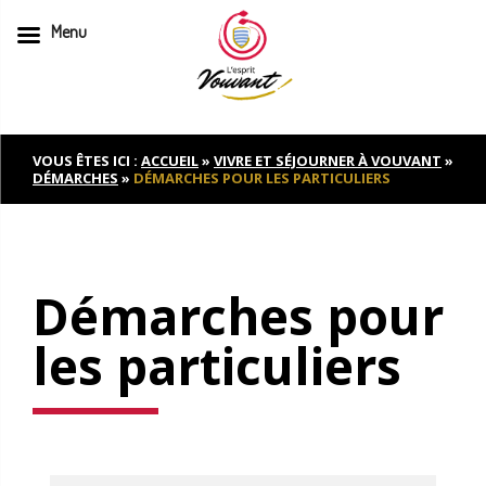
Menu
Skip
to
content
VOUS ÊTES ICI :
ACCUEIL
»
VIVRE ET SÉJOURNER À VOUVANT
»
DÉMARCHES
»
DÉMARCHES POUR LES PARTICULIERS
Démarches pour
les particuliers