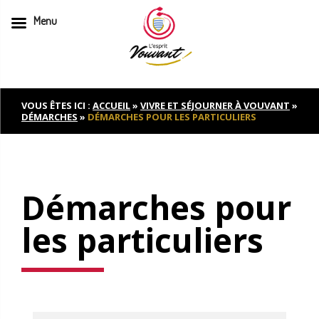
Menu
Skip
to
content
VOUS ÊTES ICI :
ACCUEIL
»
VIVRE ET SÉJOURNER À VOUVANT
»
DÉMARCHES
»
DÉMARCHES POUR LES PARTICULIERS
Démarches pour
les particuliers