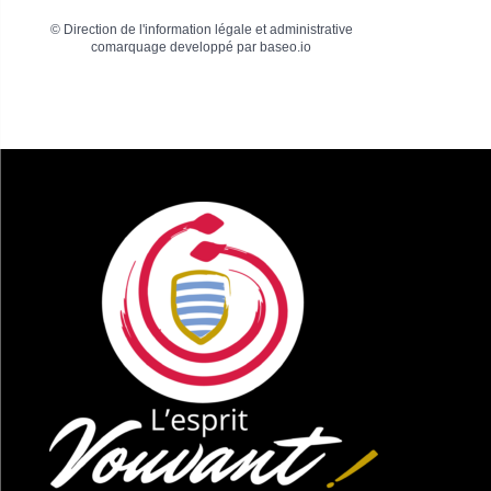
©
Direction de l'information légale et administrative
comarquage developpé par
baseo.io