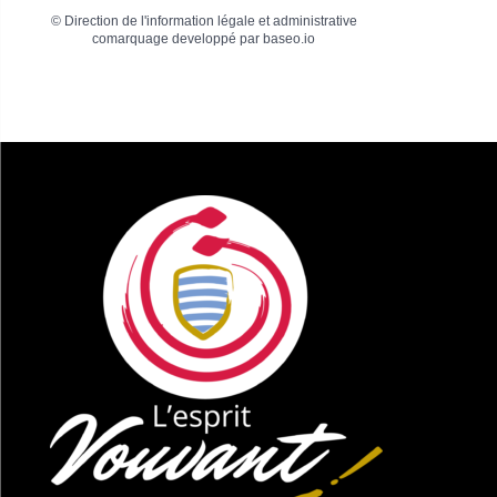
©
Direction de l'information légale et administrative
comarquage developpé par
baseo.io