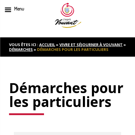
Menu
Skip
to
content
VOUS ÊTES ICI :
ACCUEIL
»
VIVRE ET SÉJOURNER À VOUVANT
»
DÉMARCHES
»
DÉMARCHES POUR LES PARTICULIERS
Démarches pour
les particuliers