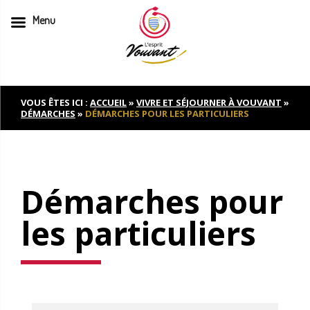
Menu
Skip
to
content
VOUS ÊTES ICI :
ACCUEIL
»
VIVRE ET SÉJOURNER À VOUVANT
»
DÉMARCHES
»
DÉMARCHES POUR LES PARTICULIERS
Démarches pour
les particuliers