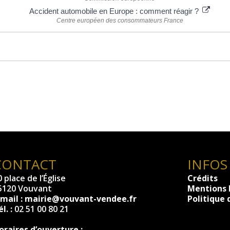
Accident automobile en Europe : comment réagir ?
Centre européen des consommateurs France
CONTACT
INFOS
 place de l’Église
Crédits
5120 Vouvant
Mentions 
-mail :
mairie@vouvant-vendee.fr
Politique 
l. :
02 51 00 80 21
oraires d’ouverture :