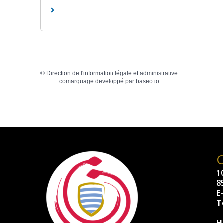
©
Direction de l'information légale et administrative
comarquage developpé par
baseo.io
10
8
E
Té
H