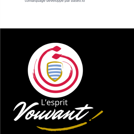
comarquage developpé par
baseo.io