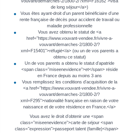
vouvant/demarches-2/1800-2/?xml=F16162">visa
de long séjour</a>)
Vous êtes ayant-droit d'un parent bénéficiaire d'une
rente française de décès pour accident de travail ou
maladie professionnelle
Vous avez obtenu le statut de <a
href="https://www.vouvant-vendee.fr/vivre-a-
vouvant/demarches-2/1800-2/?
xml=F15401">réfugié</a> (ou un de vos parents a
obtenu ce statut)
Un de vos parents a obtenu le statut d'apatride
<span class="miseenevidence">et</span> réside
en France depuis au moins 3 ans
Vous remplissez les conditions d'acquisition de la
<a href="https://www.vouvant-vendee.fr/vivre-a-
vouvant/demarches-2/1800-2/?
xml=F295">nationalité française en raison de votre
naissance et de votre résidence en France.</a>
Vous avez le droit d'obtenir une <span
class="miseenevidence">carte de séjour <span
class="expression">passeport talent (famille)</span>