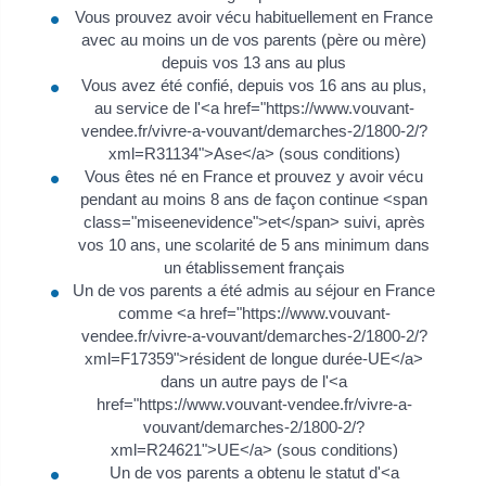
Vous prouvez avoir vécu habituellement en France
avec au moins un de vos parents (père ou mère)
depuis vos 13 ans au plus
Vous avez été confié, depuis vos 16 ans au plus,
au service de l'<a href="https://www.vouvant-
vendee.fr/vivre-a-vouvant/demarches-2/1800-2/?
xml=R31134">Ase</a> (sous conditions)
Vous êtes né en France et prouvez y avoir vécu
pendant au moins 8 ans de façon continue <span
class="miseenevidence">et</span> suivi, après
vos 10 ans, une scolarité de 5 ans minimum dans
un établissement français
Un de vos parents a été admis au séjour en France
comme <a href="https://www.vouvant-
vendee.fr/vivre-a-vouvant/demarches-2/1800-2/?
xml=F17359">résident de longue durée-UE</a>
dans un autre pays de l'<a
href="https://www.vouvant-vendee.fr/vivre-a-
vouvant/demarches-2/1800-2/?
xml=R24621">UE</a> (sous conditions)
Un de vos parents a obtenu le statut d'<a