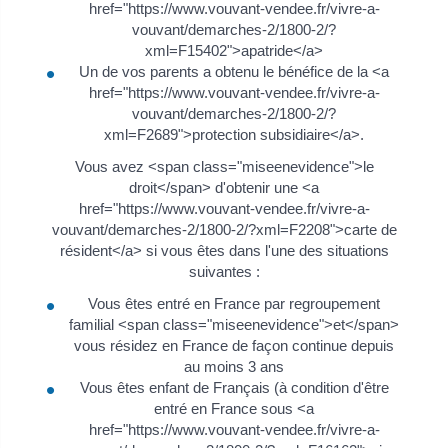
href="https://www.vouvant-vendee.fr/vivre-a-
vouvant/demarches-2/1800-2/?
xml=F15402">apatride</a>
Un de vos parents a obtenu le bénéfice de la <a
href="https://www.vouvant-vendee.fr/vivre-a-
vouvant/demarches-2/1800-2/?
xml=F2689">protection subsidiaire</a>.
Vous avez <span class="miseenevidence">le
droit</span> d'obtenir une <a
href="https://www.vouvant-vendee.fr/vivre-a-
vouvant/demarches-2/1800-2/?xml=F2208">carte de
résident</a> si vous êtes dans l'une des situations
suivantes :
Vous êtes entré en France par regroupement
familial <span class="miseenevidence">et</span>
vous résidez en France de façon continue depuis
au moins 3 ans
Vous êtes enfant de Français (à condition d'être
entré en France sous <a
href="https://www.vouvant-vendee.fr/vivre-a-