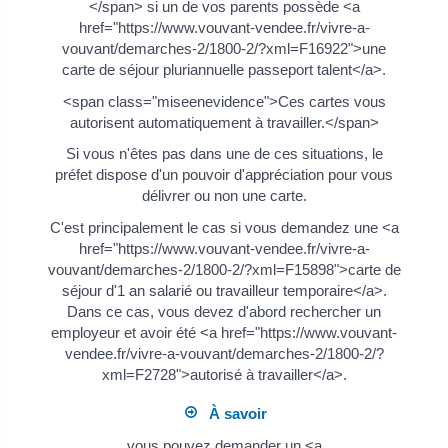
</span> si un de vos parents possède <a
href="https://www.vouvant-vendee.fr/vivre-a-
vouvant/demarches-2/1800-2/?xml=F16922">une
carte de séjour pluriannuelle passeport talent</a>.
<span class="miseenevidence">Ces cartes vous
autorisent automatiquement à travailler.</span>
Si vous n'êtes pas dans une de ces situations, le
préfet dispose d'un pouvoir d'appréciation pour vous
délivrer ou non une carte.
C'est principalement le cas si vous demandez une <a
href="https://www.vouvant-vendee.fr/vivre-a-
vouvant/demarches-2/1800-2/?xml=F15898">carte de
séjour d'1 an salarié ou travailleur temporaire</a>.
Dans ce cas, vous devez d'abord rechercher un
employeur et avoir été <a href="https://www.vouvant-
vendee.fr/vivre-a-vouvant/demarches-2/1800-2/?
xml=F2728">autorisé à travailler</a>.
À savoir
vous pouvez demander un <a