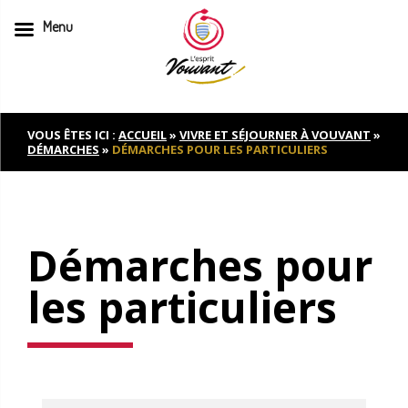
Menu
Skip
to
content
VOUS ÊTES ICI :
ACCUEIL
»
VIVRE ET SÉJOURNER À VOUVANT
»
DÉMARCHES
»
DÉMARCHES POUR LES PARTICULIERS
Démarches pour
les particuliers