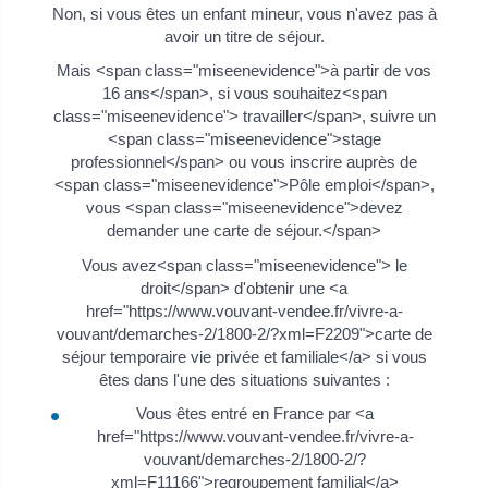
Non, si vous êtes un enfant mineur, vous n'avez pas à
avoir un titre de séjour.
Mais <span class="miseenevidence">à partir de vos
16 ans</span>, si vous souhaitez<span
class="miseenevidence"> travailler</span>, suivre un
<span class="miseenevidence">stage
professionnel</span> ou vous inscrire auprès de
<span class="miseenevidence">Pôle emploi</span>,
vous <span class="miseenevidence">devez
demander une carte de séjour.</span>
Vous avez<span class="miseenevidence"> le
droit</span> d'obtenir une <a
href="https://www.vouvant-vendee.fr/vivre-a-
vouvant/demarches-2/1800-2/?xml=F2209">carte de
séjour temporaire vie privée et familiale</a> si vous
êtes dans l'une des situations suivantes :
Vous êtes entré en France par <a
href="https://www.vouvant-vendee.fr/vivre-a-
vouvant/demarches-2/1800-2/?
xml=F11166">regroupement familial</a>