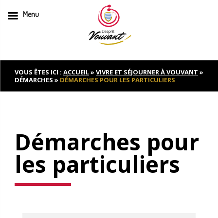
Menu
Skip
to
content
VOUS ÊTES ICI :
ACCUEIL
»
VIVRE ET SÉJOURNER À VOUVANT
»
DÉMARCHES
»
DÉMARCHES POUR LES PARTICULIERS
Démarches pour
les particuliers