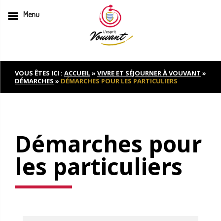
Menu
Skip
to
content
VOUS ÊTES ICI :
ACCUEIL
»
VIVRE ET SÉJOURNER À VOUVANT
»
DÉMARCHES
»
DÉMARCHES POUR LES PARTICULIERS
Démarches pour
les particuliers