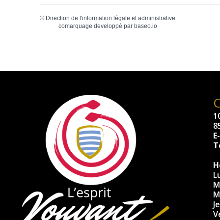
©
Direction de l'information légale et administrative
comarquage developpé par
baseo.io
10
8
E
Té
H
L
M
M
J
V