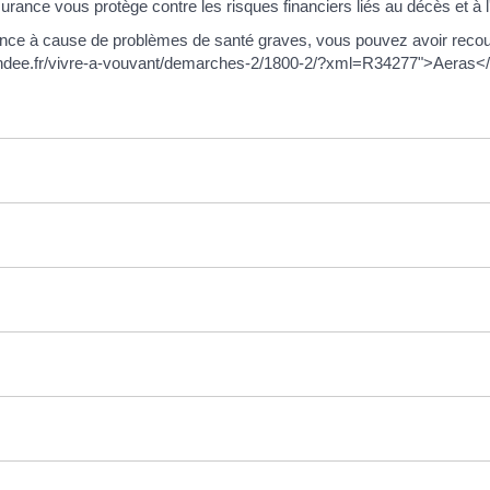
urance vous protège contre les risques financiers liés au décès et à l'i
rance à cause de problèmes de santé graves, vous pouvez avoir recou
ndee.fr/vivre-a-vouvant/demarches-2/1800-2/?xml=R34277">Aeras</