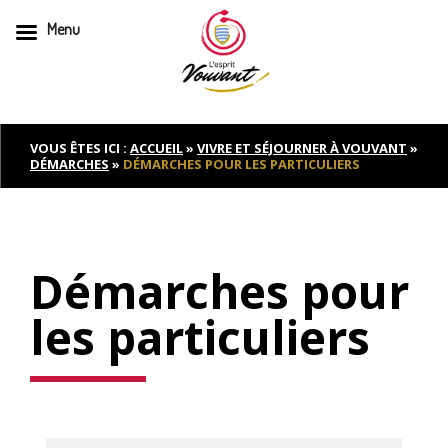
Menu
Skip
to
content
VOUS ÊTES ICI :
ACCUEIL
»
VIVRE ET SÉJOURNER À VOUVANT
»
DÉMARCHES
»
DÉMARCHES POUR LES PARTICULIERS
Démarches pour
les particuliers