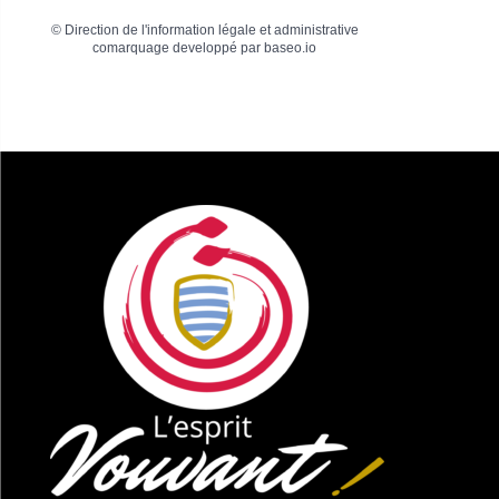
©
Direction de l'information légale et administrative
comarquage developpé par
baseo.io